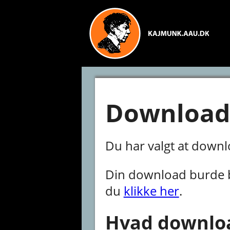
Download 
Du har valgt at down
Din download burde be
du
klikke her
.
Hvad downloa