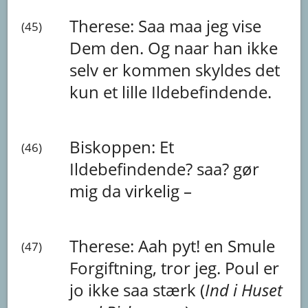
Therese:
Saa
maa
jeg
vise
(45)
Dem
den.
Og
naar
han
ikke
selv
er
kommen
skyldes
det
kun
et
lille
Ildebefindende.
Biskoppen:
Et
(46)
Ildebefindende?
saa?
gør
mig
da
virkelig
–
Therese:
Aah
pyt!
en
Smule
(47)
Forgiftning,
tror
jeg.
Poul
er
jo
ikke
saa
stærk
(
Ind
i
Huset