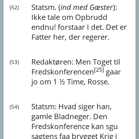
Statsm. (
ind
med
Gæster
):
(52)
Ikke
tale
om
Opbrudd
endnu!
forstaar
I
det.
Det
er
Fatter
her,
der
regerer.
Redaktøren:
Men
Toget
til
(53)
[25]
Fredskonferencen
gaar
jo
om
1
½
Time,
Rosse.
Statsm:
Hvad
siger
han,
(54)
gamle
Bladneger.
Den
Fredskonference
kan
sgu
sagtens
faa
brygget
Krig
i