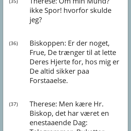
Therese:
Om
min
Mund?
(35)
ikke
Spor!
hvorfor
skulde
jeg?
Biskoppen:
Er
der
noget,
(36)
Frue,
De
trænger
til
at
lette
Deres
Hjerte
for,
hos
mig
er
De
altid
sikker
paa
Forstaaelse.
Therese:
Men
kære
Hr.
(37)
Biskop,
det
har
været
en
enestaaende
Dag: