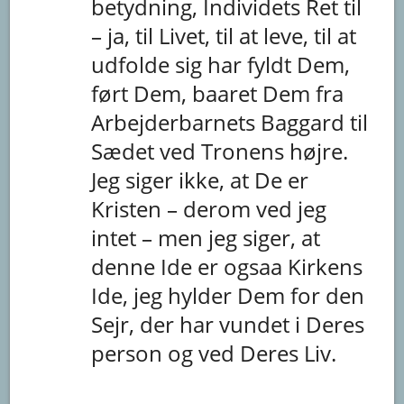
betydning,
Individets
Ret
til
–
ja,
til
Livet,
til
at
leve,
til
at
udfolde
sig
har
fyldt
Dem,
ført
Dem,
baaret
Dem
fra
Arbejderbarnets
Baggard
til
Sædet
ved
Tronens
højre.
Jeg
siger
ikke,
at
De
er
Kristen
–
derom
ved
jeg
intet
–
men
jeg
siger,
at
denne
Ide
er
ogsaa
Kirkens
Ide,
jeg
hylder
Dem
for
den
Sejr,
der
har
vundet
i
Deres
person
og
ved
Deres
Liv.