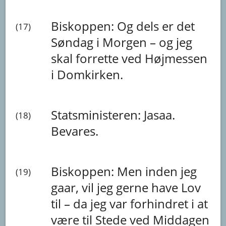
Biskoppen:
Og
dels
er
det
(17)
Søndag
i
Morgen
–
og
jeg
skal
forrette
ved
Højmessen
i
Domkirken.
Statsministeren:
Jasaa.
(18)
Bevares.
Biskoppen:
Men
inden
jeg
(19)
gaar,
vil
jeg
gerne
have
Lov
til
–
da
jeg
var
forhindret
i
at
være
til
Stede
ved
Middagen