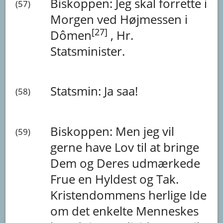
Biskoppen:
Jeg
skal
forrette
i
(57)
Morgen
ved
Højmessen
i
[27]
Dômen
,
Hr.
Statsminister.
Statsmin:
Ja
saa!
(58)
Biskoppen:
Men
jeg
vil
(59)
gerne
have
Lov
til
at
bringe
Dem
og
Deres
udmærkede
Frue
en
Hyldest
og
Tak.
Kristendommens
herlige
Ide
om
det
enkelte
Menneskes