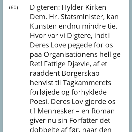
Digteren:
Hylder
Kirken
(60)
Dem,
Hr.
Statsminister,
kan
Kunsten
endnu
mindre
tie.
Hvor
var
vi
Digtere,
indtil
Deres
Love
pegede
for
os
paa
Organisationens
hellige
Ret!
Fattige
Djævle,
af
et
raaddent
Borgerskab
henvist
til
Tagkammerets
forløjede
og
forhyklede
Poesi.
Deres
Lov
gjorde
os
til
Mennesker
–
en
Roman
giver
nu
sin
Forfatter
det
dobbelte
af
før,
naar
den