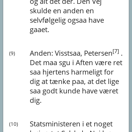
og
alt
det
der.
Den
Vej
skulde
en
anden
en
selvfølgelig
ogsaa
have
gaaet.
[7]
Anden:
Visstsaa,
Petersen
.
(9)
Det
maa
sgu
i
Aften
være
ret
saa
hjertens
harmeligt
for
dig
at
tænke
paa,
at
det
lige
saa
godt
kunde
have
været
dig.
Statsministeren i et noget
(10)