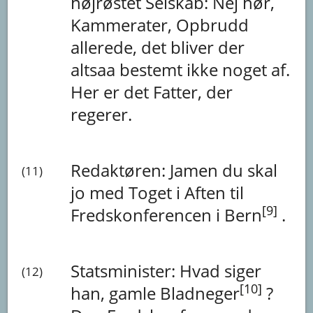
højrøstet Selskab:
Nej
hør,
Kammerater,
Opbrudd
allerede,
det
bliver
der
altsaa
bestemt
ikke
noget
af.
Her
er
det
Fatter,
der
regerer.
Redaktøren:
Jamen
du
skal
(11)
jo
med
Toget
i
Aften
til
[9]
Fredskonferencen
i
Bern
.
Statsminister:
Hvad
siger
(12)
[10]
han,
gamle
Bladneger
?