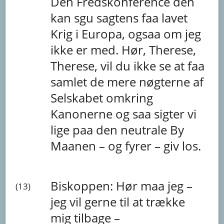
Den
Fredskonference
den
kan
sgu
sagtens
faa
lavet
Krig
i
Europa,
ogsaa
om
jeg
ikke
er
med.
Hør,
Therese,
Therese,
vil
du
ikke
se
at
faa
samlet
de
mere
nøgterne
af
Selskabet
omkring
Kanonerne
og
saa
sigter
vi
lige
paa
den
neutrale
By
Maanen
–
og
fyrer
–
giv
los.
Biskoppen:
Hør
maa
jeg
–
(13)
jeg
vil
gerne
til
at
trække
mig
tilbage
–