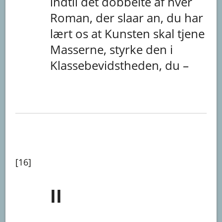
indtil
det
dobbelte
af
hver
Roman,
der
slaar
an,
du
har
lært
os
at
Kunsten
skal
tjene
Masserne,
styrke
den
i
Klassebevidstheden,
du
–
[16]
II