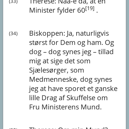
Therese:
Naa-e
da,
at
en
(33)
[19]
Minister
fylder
60
.
Biskoppen:
Ja,
naturligvis
(34)
størst
for
Dem
og
ham.
Og
dog
–
dog
synes
jeg
–
tillad
mig
at
sige
det
som
Sjælesørger,
som
Medmenneske,
dog
synes
jeg
at
have
sporet
et
ganske
lille
Drag
af
Skuffelse
om
Fru
Ministerens
Mund.