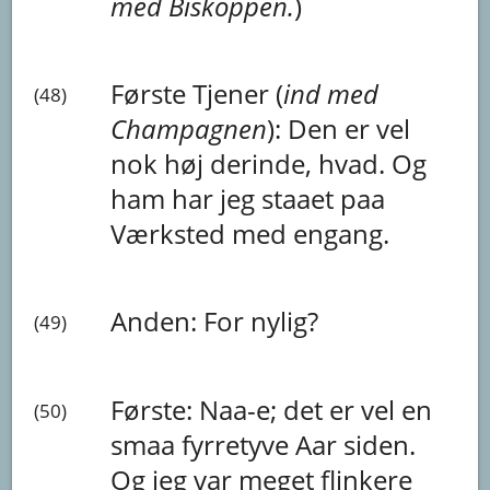
med
Biskoppen.
)
Første Tjener (
ind
med
(48)
Champagnen
):
Den
er
vel
nok
høj
derinde,
hvad.
Og
ham
har
jeg
staaet
paa
Værksted
med
engang.
Anden:
For
nylig?
(49)
Første:
Naa-e;
det
er
vel
en
(50)
smaa
fyrretyve
Aar
siden.
Og
jeg
var
meget
flinkere