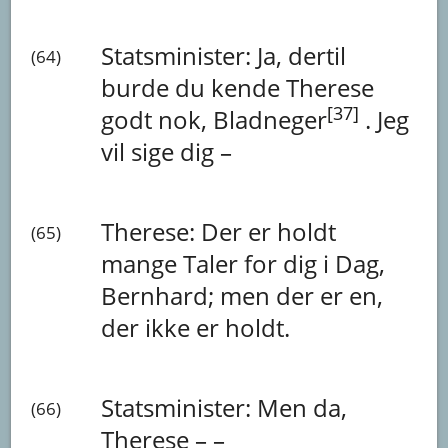
Statsminister:
Ja,
dertil
(64)
burde
du
kende
Therese
[37]
godt
nok,
Bladneger
.
Jeg
vil
sige
dig
–
Therese:
Der
er
holdt
(65)
mange
Taler
for
dig
i
Dag,
Bernhard;
men
der
er
en,
der
ikke
er
holdt.
Statsminister:
Men
da,
(66)
Therese
–
–