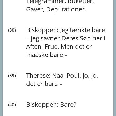
Telegrammer,
Buketter,
Gaver,
Deputationer.
Biskoppen:
Jeg
tænkte
bare
(38)
–
jeg
savner
Deres
Søn
her
i
Aften,
Frue.
Men
det
er
maaske
bare
–
Therese:
Naa,
Poul,
jo,
jo,
(39)
det
er
bare
–
Biskoppen:
Bare?
(40)