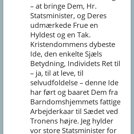
–
at
bringe
Dem,
Hr.
Statsminister,
og
Deres
udmærkede
Frue
en
Hyldest
og
en
Tak.
Kristendommens
dybeste
Ide,
den
enkelte
Sjæls
Betydning,
Individets
Ret
til
–
ja,
til
at
leve,
til
selvudfoldelse
–
denne
Ide
har
ført
og
baaret
Dem
fra
Barndomshjemmets
fattige
Arbejderkaar
til
Sædet
ved
Tronens
højre.
Jeg
hylder
vor
store
Statsminister
for