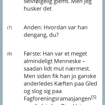
selvfølgelig
glemt.
Men
jeg
husker
det
Anden:
Hvordan
var
han
(7)
dengang,
du?
Første:
Han
var
et
meget
(8)
almindeligt
Menneske
–
saadan
lidt
mut
nærmest.
Men
siden
fik
han
jo
ganske
anderledes
Kæften
paa
Gled
og
slog
sig
paa
[5]
Fagforeningsramasjangen